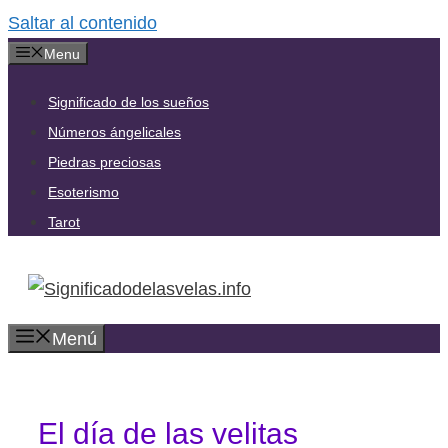
Saltar al contenido
Menu
Significado de los sueños
Números ángelicales
Piedras preciosas
Esoterismo
Tarot
Menú
El día de las velitas