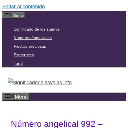
Saltar al contenido
Menu
Significado de los sueños
Números ángelicales
Piedras preciosas
Esoterismo
Tarot
Menú
Número angelical 992 –