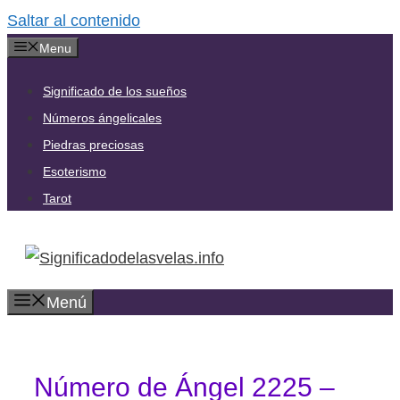
Saltar al contenido
Menu
Significado de los sueños
Números ángelicales
Piedras preciosas
Esoterismo
Tarot
Menú
Número de Ángel 2225 –