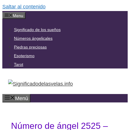
Saltar al contenido
Menu
Significado de los sueños
Números ángelicales
Piedras preciosas
Esoterismo
Tarot
Menú
Número de ángel 2525 –