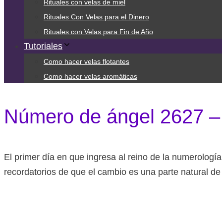
Rituales con velas de miel
Rituales Con Velas para el Dinero
Rituales con Velas para Fin de Año
Tutoriales
Como hacer velas flotantes
Como hacer velas aromáticas
Número de ángel 2627 – 
El primer día en que ingresa al reino de la numerologí
recordatorios de que el cambio es una parte natural de 