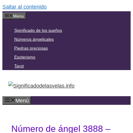
Saltar al contenido
Menu
Significado de los sueños
Números ángelicales
Piedras preciosas
Esoterismo
Tarot
Menú
Número de ángel 3888 –