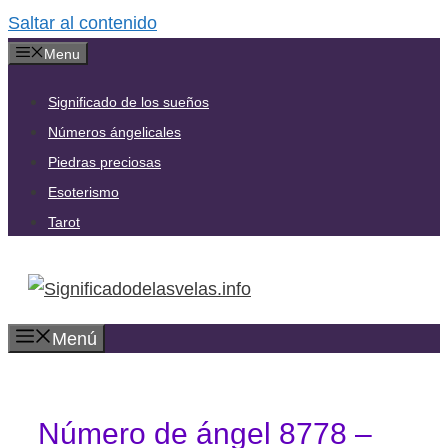
Saltar al contenido
Menu
Significado de los sueños
Números ángelicales
Piedras preciosas
Esoterismo
Tarot
Menú
Número de ángel 8778 –