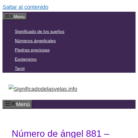
Saltar al contenido
Menu
Significado de los sueños
Números ángelicales
Piedras preciosas
Esoterismo
Tarot
Menú
Número de ángel 881 –